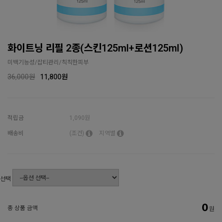
화이트닝 리필 2종(스킨125ml+로션125ml)
미백기능성/잡티관리/칙칙한피부
36,000원
11,800
원
적립금
1,090원
배송비
(조건)
지역별
선택
0
총 상품 금액
원