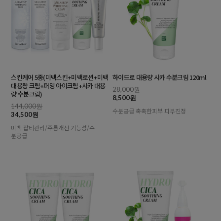
스킨케어 5종(미백스킨+미백로션+미백
하이드로 대용량 시카 수분크림 120ml
대용량 크림+퍼밍 아이크림+시카 대용
28,000원
량 수분크림)
8,500원
144,000원
수분공급 촉촉한피부 피부진정
34,500원
미백 잡티관리/주름개선 기능성/수
분공급