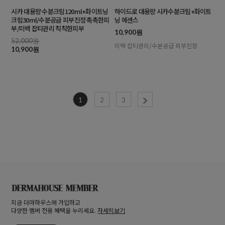
시카 대용량 수분크림120ml+화이트닝
하이드로 대용량 시카수분크림+화이트
크림30ml/수분공급 피부진정 촉촉한피
닝 에센스
부/미백 잡티관리 칙칙한피부
10,900원
52,000원
미백 잡티관리/수분공급 피부진정
10,900원
1
2
3
지금 더마하우스에 가입하고
다양한 멤버 전용 혜택을 누리세요.
자세히보기