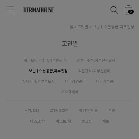
0
홈
고민별
보습ㅣ수분공급,피부진정
고민별
화이트닝ㅣ잡티,피부톤관리
링클ㅣ주름,피부탄력관리
보습ㅣ수분공급,피부진정
각질관리/피부결관리
잡티커버/피부톤보정
바디라인관리
바디피부관리
저자극케어
스킨/토너
로션/에멀젼
에센스/앰플
크림
마스크/팩
미스트/젤
썬크림
세트