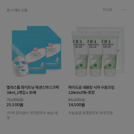
총
개의 상품
27
멜라스톱 화이트닝 에센스마스크팩
하이드로 대용량 시카 수분크림
30ml, 1개입 x 35매
120mlx3개+포장
70,000원
85,000원
25,500원
14,500원
/미백 잡티관리 칙칙한피부 보습 영
수분공급 촉촉한피부 피부진정
양