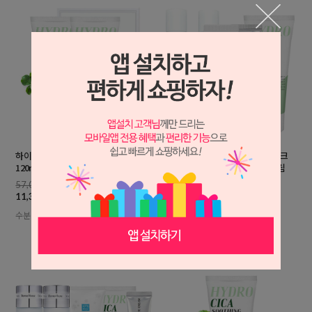
하이드로 대용량 시카 수분크림
화이트닝 리필3종(스킨+로션+미백크
120mlx2개+포장
림)+아이크림+시카 대용량 수분크림
57,000원
124,000원
11,300원
21,900원
수분공급 촉촉한피부 피부진정
미백기능성/주름개선기능성/수분공
급