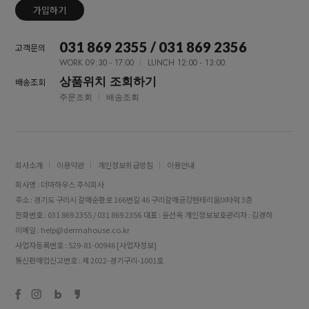
가입하기
031 869 2355 / 031 869 2356
고객문의
WORK 09:30 - 17:00
LUNCH 12:00 - 13:00
상품위치 조회하기
배송조회
주문조회
배송조회
회사소개
이용약관
개인정보취급방침
이용안내
회사명 : 더마하우스 주식회사
주소 : 경기도 구리시 갈매순환로 166번길 46 구리갈매금강펜테리움IX타워 3층
전화번호 : 031 869 2355 / 031 869 2356
대표 : 윤선옥
개인정보보호관리자 : 김경하
이메일 : help@dermahouse.co.kr
사업자등록번호 : 529-81-00946
[사업자정보]
통신판매업신고번호 : 제 2022-경기구리-1001호