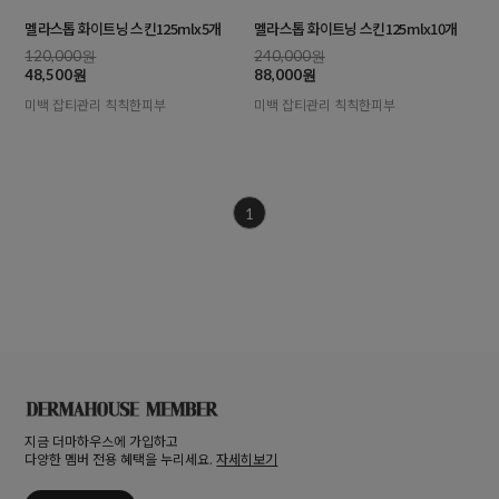
멜라스톱 화이트닝 스킨125mlx5개
멜라스톱 화이트닝 스킨125mlx10개
120,000원
240,000원
48,500원
88,000원
미백 잡티관리 칙칙한피부
미백 잡티관리 칙칙한피부
1
지금 더마하우스에 가입하고
다양한 멤버 전용 혜택을 누리세요.
자세히보기