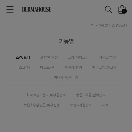
0
홈
기능별
스킨/토너
기능별
스킨/토너
로션/에멀젼
크림/아이크림
에센스/앰플
마스크/팩
미스트/젤
클렌징/필링
메이크업/썬크림
바디케어/슬리밍
화이트닝 l 잡티,피부톤관리
링클 l 주름,탄력관리
보습 l 수분공급,피부진정
모공&각질관리
세트