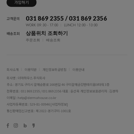
가입하기
031 869 2355 / 031 869 2356
고객문의
WORK 09:30 - 17:00
LUNCH 12:00 - 13:00
상품위치 조회하기
배송조회
주문조회
배송조회
회사소개
이용약관
개인정보취급방침
이용안내
회사명 : 더마하우스 주식회사
주소 : 경기도 구리시 갈매순환로 166번길 46 구리갈매금강펜테리움IX타워 3층
전화번호 : 031 869 2355 / 031 869 2356
대표 : 윤선옥
개인정보보호관리자 : 김경하
이메일 : help@dermahouse.co.kr
사업자등록번호 : 529-81-00946
[사업자정보]
통신판매업신고번호 : 제 2022-경기구리-1001호