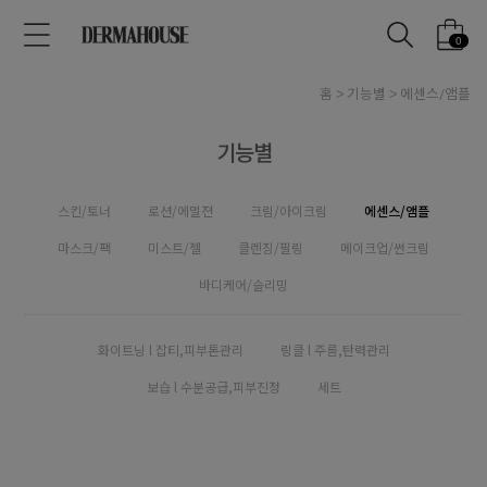
0
홈
기능별
에센스/앰플
기능별
스킨/토너
로션/에멀젼
크림/아이크림
에센스/앰플
마스크/팩
미스트/젤
클렌징/필링
메이크업/썬크림
바디케어/슬리밍
화이트닝 l 잡티,피부톤관리
링클 l 주름,탄력관리
보습 l 수분공급,피부진정
세트