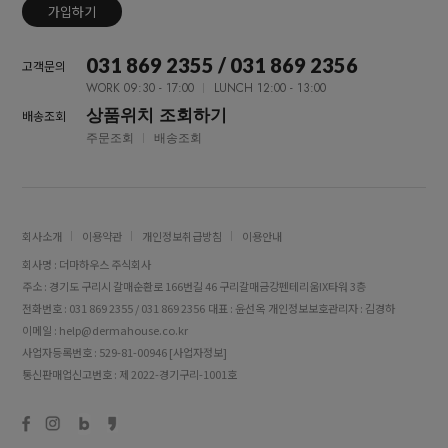
가입하기
031 869 2355 / 031 869 2356
고객문의
WORK 09:30 - 17:00
LUNCH 12:00 - 13:00
상품위치 조회하기
배송조회
주문조회
배송조회
회사소개
이용약관
개인정보취급방침
이용안내
회사명 : 더마하우스 주식회사
주소 : 경기도 구리시 갈매순환로 166번길 46 구리갈매금강펜테리움IX타워 3층
전화번호 : 031 869 2355 / 031 869 2356
대표 : 윤선옥
개인정보보호관리자 : 김경하
이메일 : help@dermahouse.co.kr
사업자등록번호 : 529-81-00946
[사업자정보]
통신판매업신고번호 : 제 2022-경기구리-1001호