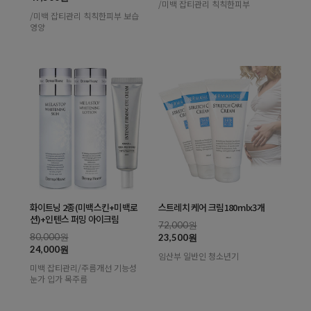
/미백 잡티관리 칙칙한피부
/미백 잡티관리 칙칙한피부 보습
영양
화이트닝 2종(미백스킨+미백로
스트레치 케어 크림180mlx3개
션)+인텐스 퍼밍 아이크림
72,000원
80,000원
23,500원
24,000원
임산부 일반인 청소년기
미백 잡티관리/주름개선 기능성
눈가 입가 목주름