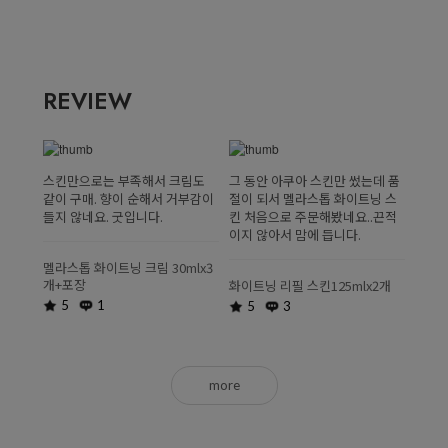
REVIEW
스킨만으로는 부족해서 크림도
그 동안 아쿠아 스킨만 썼는데 품
같이 구매. 향이 순해서 거부감이
절이 되서 멜라스톱 화이트닝 스
들지 않네요. 굿입니다.
킨 처음으로 주문해봤네요..끈적
이지 않아서 맘에 듭니다.
멜라스톱 화이트닝 크림 30mlx3
개+포장
화이트닝 리필 스킨125mlx2개
5
1
5
3
more