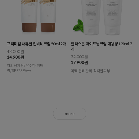
프리미엄 내츄럴 썬비비크림 50ml 2개
멜라스톱 화이트닝크림 대용량 120ml 2
개
48,000원
72,000원
14,900원
17,900원
자외선차단/우수한 커버
력/SPF28PA++
미백 잡티관리 칙칙한피부
more