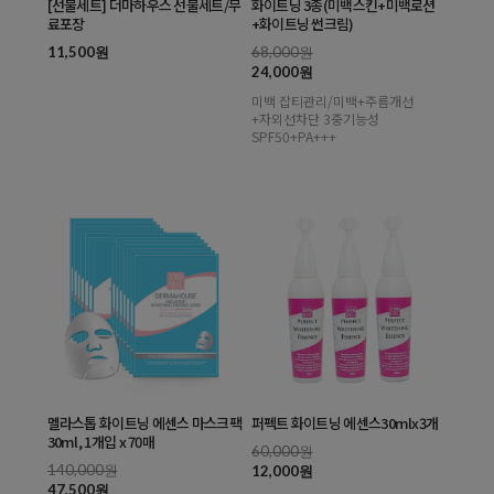
[선물세트] 더마하우스 선물세트/무
화이트닝 3종(미백스킨+미백로션
료포장
+화이트닝 썬크림)
11,500원
68,000원
24,000원
미백 잡티관리/미백+주름개선
+자외선차단 3중기능성
SPF50+PA+++
멜라스톱 화이트닝 에센스 마스크팩
퍼펙트 화이트닝 에센스30mlx3개
30ml, 1개입 x 70매
60,000원
140,000원
12,000원
47,500원