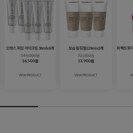
인텐스 퍼밍 아이크림 30mlx6개
보습 필링젤120mlx3개
퍼펙트 화이
144,000원
72,000원
16,500원
13,900원
VIEW PRODUCT
VIEW PRODUCT
V