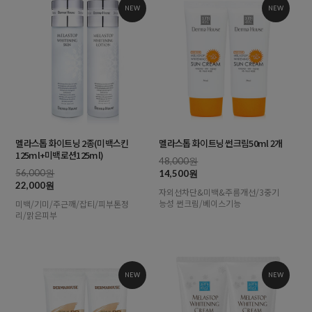
NEW
NEW
멜라스톱 화이트닝 2종(미백스킨
멜라스톱 화이트닝 썬크림50ml 2개
125ml+미백로션125ml)
48,000원
56,000원
14,500원
22,000원
자외선차단&미백&주름개선/3중기
능성 썬크림/베이스기능
미백/기미/주근깨/잡티/피부톤정
리/맑은피부
NEW
NEW