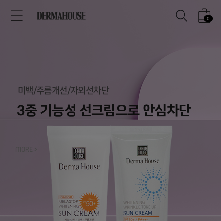
0
미백/주름개선/자외선차단
3중 기능성 선크림으로 안심차단
MORE >