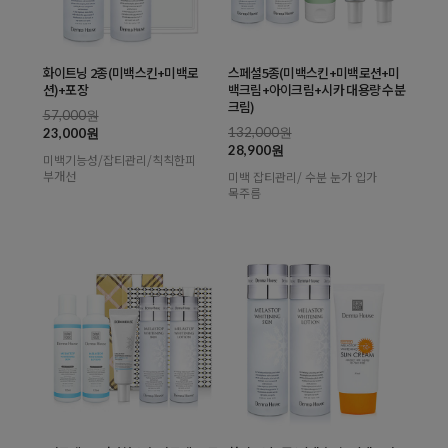
화이트닝 2종(미백스킨+미백로
스페셜5종(미백스킨+미백로션+미
션)+포장
백크림+아이크림+시카 대용량 수분
크림)
57,000원
132,000원
23,000원
28,900원
미백기능성/잡티관리/칙칙한피
부개선
미백 잡티관리/ 수분 눈가 입가
목주름