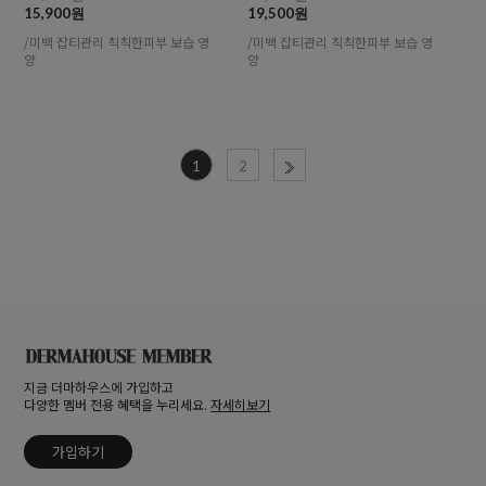
15,900원
19,500원
/미백 잡티관리 칙칙한피부 보습 영
/미백 잡티관리 칙칙한피부 보습 영
양
양
1
2
지금 더마하우스에 가입하고
다양한 멤버 전용 혜택을 누리세요.
자세히보기
가입하기