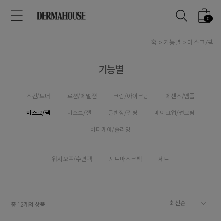
0
홈
기능별
마스크/팩
기능별
스킨/토너
로션/에멀젼
크림/아이크림
에센스/앰플
마스크/팩
미스트/젤
클렌징/필링
메이크업/썬크림
바디케어/슬리밍
워시오프/수면팩
시트마스크팩
세트
총
개의 상품
12