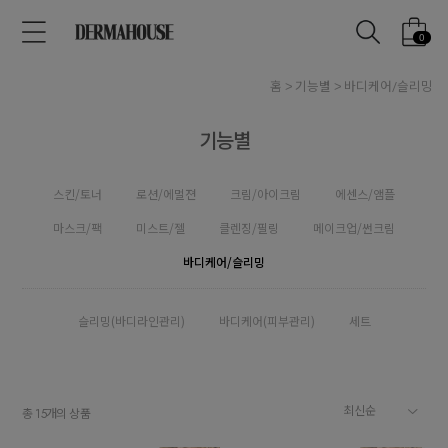
0
홈
기능별
바디케어/슬리밍
기능별
스킨/토너
로션/에멀젼
크림/아이크림
에센스/앰플
마스크/팩
미스트/젤
클렌징/필링
메이크업/썬크림
바디케어/슬리밍
슬리밍(바디라인관리)
바디케어(피부관리)
세트
총
개의 상품
15