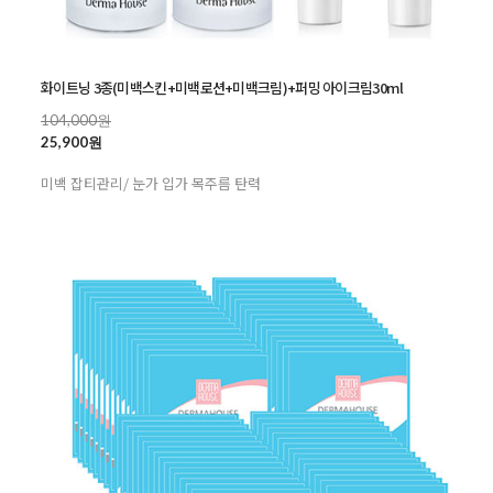
화이트닝 3종(미백스킨+미백로션+미백크림)+퍼밍 아이크림30ml
104,000원
25,900원
미백 잡티관리/ 눈가 입가 목주름 탄력