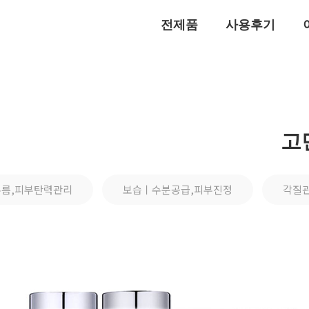
전제품
사용후기
고
름,피부탄력관리
보습ㅣ수분공급,피부진정
각질