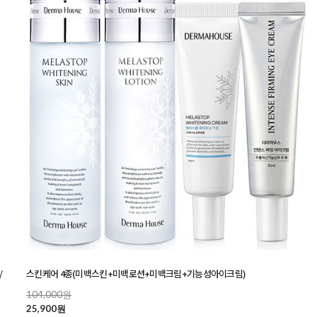
/
스킨케어 4종(미백스킨+미백로션+미백크림+기능성아이크림)
104,000원
25,900원