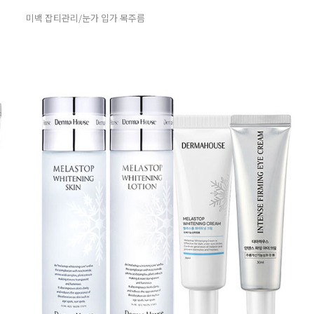
미백 잡티관리/눈가 입가 목주름