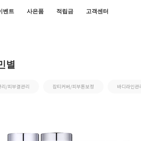
이벤트
사은품
적립금
고객센터
민별
관리/피부결관리
잡티커버/피부톤보정
바디라인관