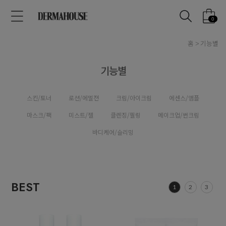
0
홈
기능별
기능별
스킨/토너
로션/에멀젼
크림/아이크림
에센스/앰플
마스크/팩
미스트/젤
클렌징/필링
메이크업/썬크림
바디케어/슬리밍
BEST
1
2
3