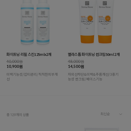
화이트닝 리필 스킨125mlx2개
멜라스톱 화이트닝 썬크림50ml 2개
40,000원
48,000원
10,900원
14,500원
미백기능성/잡티관리/칙칙한피부개
자외선차단&미백&주름개선/3중기
선
능성 썬크림/베이스기능
총
개의 상품
129