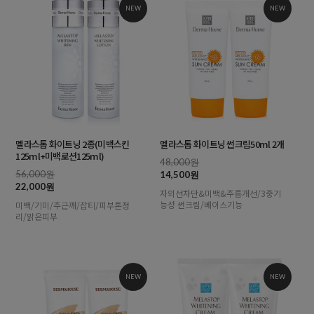
NEW
NEW
멜라스톱 화이트닝 2종(미백스킨
멜라스톱 화이트닝 썬크림50ml 2개
125ml+미백로션125ml)
48,000원
56,000원
14,500원
22,000원
자외선차단&미백&주름개선/3중기
능성 썬크림/베이스기능
미백/기미/주근깨/잡티/피부톤정
리/맑은피부
NEW
NEW