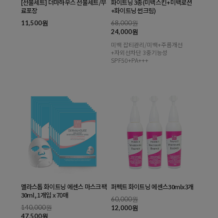
[선물세트] 더마하우스 선물세트/무
화이트닝 3종(미백스킨+미백로션
료포장
+화이트닝 썬크림)
11,500원
68,000원
24,000원
미백 잡티관리/미백+주름개선
+자외선차단 3중기능성
SPF50+PA+++
멜라스톱 화이트닝 에센스 마스크팩
퍼펙트 화이트닝 에센스30mlx3개
30ml, 1개입 x 70매
60,000원
140,000원
12,000원
47,500원