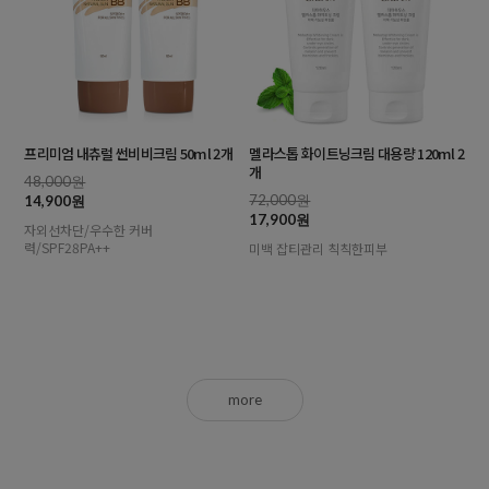
프리미엄 내츄럴 썬비비크림 50ml 2개
멜라스톱 화이트닝크림 대용량 120ml 2
개
48,000원
72,000원
14,900원
17,900원
자외선차단/우수한 커버
력/SPF28PA++
미백 잡티관리 칙칙한피부
more