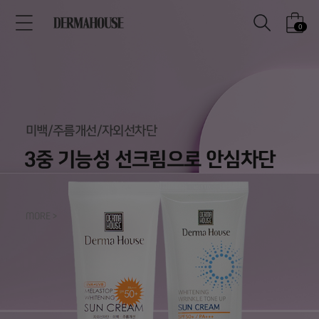
0
미백/주름개선/자외선차단
3중 기능성 선크림으로 안심차단
MORE >