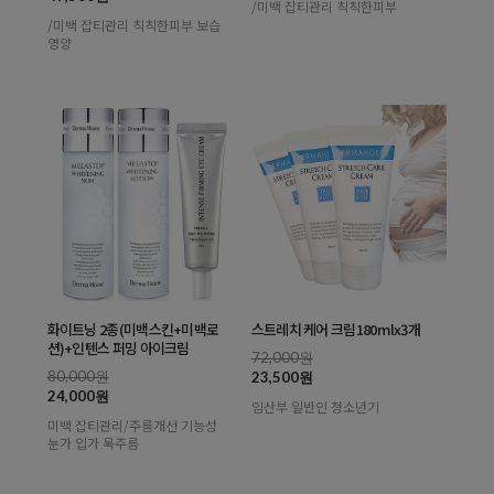
/미백 잡티관리 칙칙한피부
/미백 잡티관리 칙칙한피부 보습
영양
화이트닝 2종(미백스킨+미백로
스트레치 케어 크림180mlx3개
션)+인텐스 퍼밍 아이크림
72,000원
80,000원
23,500원
24,000원
임산부 일반인 청소년기
미백 잡티관리/주름개선 기능성
눈가 입가 목주름