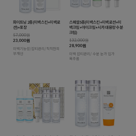
화이트닝 2종(미백스킨+미백로
스페셜5종(미백스킨+미백로션+미
션)+포장
백크림+아이크림+시카 대용량 수분
크림)
57,000원
132,000원
23,000원
28,900원
미백기능성/잡티관리/칙칙한피
부개선
미백 잡티관리/ 수분 눈가 입가
목주름