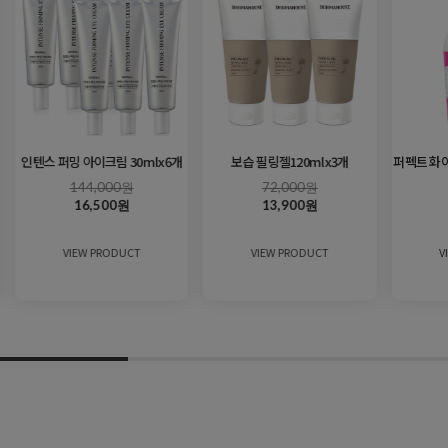
인텐스 퍼밍 아이크림 30mlx6개
보습 필링젤120mlx3개
퍼펙트 화이
144,000원
72,000원
16,500원
13,900원
VIEW PRODUCT
VIEW PRODUCT
V