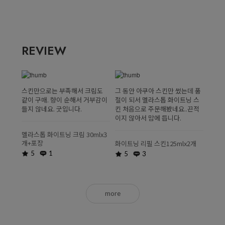
REVIEW
스킨만으로는 부족해서 크림도
그 동안 아쿠아 스킨만 썼는데 품
같이 구매. 향이 순해서 거부감이
절이 되서 멜라스톱 화이트닝 스
들지 않네요. 굿입니다.
킨 처음으로 주문해봤네요..끈적
이지 않아서 맘에 듭니다.
멜라스톱 화이트닝 크림 30mlx3
개+포장
화이트닝 리필 스킨125mlx2개
5
1
5
3
more