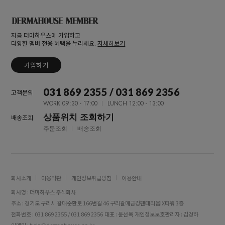
지금 더마하우스에 가입하고
다양한 멤버 전용 혜택을 누리세요.
자세히보기
가입하기
031 869 2355 / 031 869 2356
고객문의
WORK 09:30 - 17:00
LUNCH 12:00 - 13:00
상품위치 조회하기
배송조회
주문조회
배송조회
회사소개
이용약관
개인정보취급방침
이용안내
회사명 : 더마하우스 주식회사
주소 : 경기도 구리시 갈매순환로 166번길 46 구리갈매금강펜테리움IX타워 3층
전화번호 : 031 869 2355 / 031 869 2356
대표 : 윤선옥
개인정보보호관리자 : 김경하
이메일 : help@dermahouse.co.kr