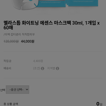
멜라스톱 화이트닝 에센스 마스크팩 30ml, 1개입 x
60매
/미백 잡티관리 칙칙한피부
120,000원
44,000
원
적립금
4,400원
배송비
(조건)
지역별
선택
0
총 상품 금액
원