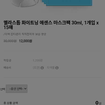
멜라스톱 화이트닝 에센스 마스크팩 30ml, 1개입 x
15매
/미백 잡티관리 칙칙한피부 보습 영양
30,000원
12,000
원
적립금
1,200원
배송비
(조건)
지역별
선택
0
총 상품 금액
원