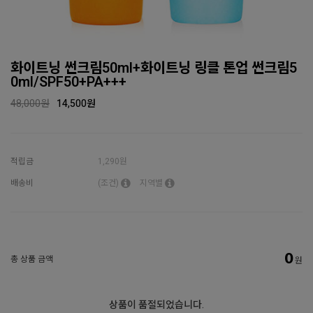
화이트닝 썬크림50ml+화이트닝 링클 톤업 썬크림5
0ml/SPF50+PA+++
48,000원
14,500
원
적립금
1,290원
배송비
(조건)
지역별
0
총 상품 금액
원
상품이 품절되었습니다.